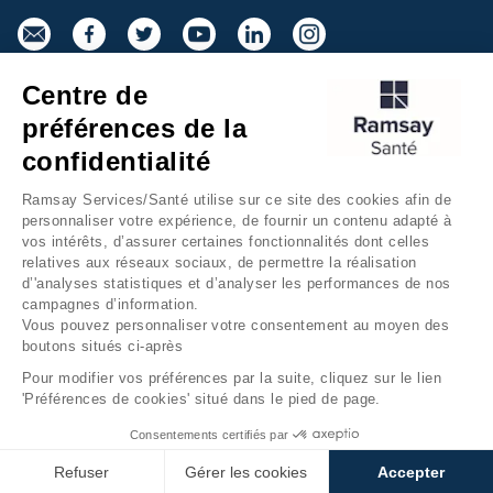
Centre de
Inscrivez-vous à la newsletter
préférences de la
confidentialité
Ramsay Services/Santé utilise sur ce site des cookies afin de
personnaliser votre expérience, de fournir un contenu adapté à
vos intérêts, d’assurer certaines fonctionnalités dont celles
relatives aux réseaux sociaux, de permettre la réalisation
d’'analyses statistiques et d’analyser les performances de nos
campagnes d’information.
Groupe Ramsay Santé
Mentions légales
Vous pouvez personnaliser votre consentement au moyen des
boutons situés ci-après
Gestion des cookies
Données personnelles
Pour modifier vos préférences par la suite, cliquez sur le lien
Accessibilité Numérique
Presse
'Préférences de cookies' situé dans le pied de page.
Fondation Ramsay Santé
Plan du site
Consentements certifiés par
Refuser
Gérer les cookies
Accepter