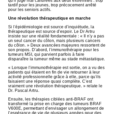
qu'il juge mal calibrées aux deux extrémités : trop
tardif pour les jeunes, trop précocement arrêté
pour les seniors actifs.
Une révolution thérapeutique en marche
Si l'épidémiologie est source d'inquiétude, la
thérapeutique est source d'espoir. Le Dr Artru
insiste sur une réalité fondamentale : « Il n'y a pas
un seul cancer du côlon, mais plusieurs cancers
du côlon. » Deux avancées majeures ressortent de
son propos. D'abord, l'immunothérapie pour les
tumeurs MSI, qui parvient parfois à faire
disparaître la tumeur même au stade métastatique.
« Lorsque l'immunothérapie est sortie, on a vu des
patients qui étaient en fin de vie retourner à leur
activité professionnelle grâce à elle, parce qu'ils
faisaient une réponse quasi complète. C'est
vraiment une révolution thérapeutique. » relate le
Dr. Pascal Artru.
Ensuite, les thérapies ciblées anti-BRAF ont
transformé la prise en charge des tumeurs BRAF
V600E, permettant d'envisager un allongement de
l’espérance de vie de plusieurs années pour des