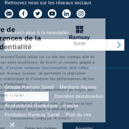
Retrouvez nous sur les réseaux sociaux
Centre de
Inscrivez-vous à la newsletter
préférences de la
confidentialité
Ramsay Services/Santé utilise sur ce site des cookies afin de
personnaliser votre expérience, de fournir un contenu adapté à
vos intérêts, d’assurer certaines fonctionnalités dont celles
relatives aux réseaux sociaux, de permettre la réalisation
d’'analyses statistiques et d’analyser les performances de nos
campagnes d’information.
Groupe Ramsay Santé
Mentions légales
Vous pouvez personnaliser votre consentement au moyen des
boutons situés ci-après
Gestion des cookies
Données personnelles
Pour modifier vos préférences par la suite, cliquez sur le lien
Accessibilité Numérique
Presse
'Préférences de cookies' situé dans le pied de page.
Fondation Ramsay Santé
Plan du site
Consentements certifiés par
Refuser
Gérer les cookies
Accepter