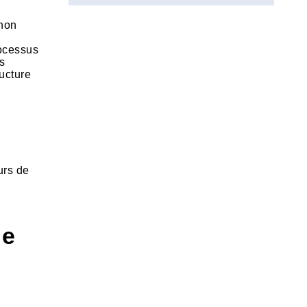
 non
rocessus
s
ructure
urs de
de