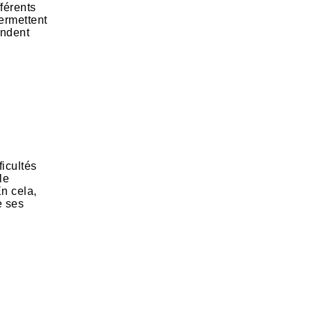
fférents
permettent
ondent
ficultés
lle
En cela,
e ses