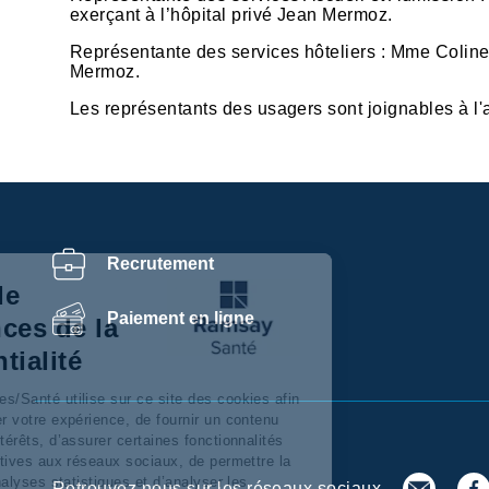
exerçant à l’hôpital privé Jean Mermoz.
Représentante des services hôteliers : Mme Colin
Mermoz.
Les représentants des usagers sont joignables à l'
Recrutement
Centre de
Paiement en ligne
préférences de la
confidentialité
Ramsay Services/Santé utilise sur ce site des cookies afin
de personnaliser votre expérience, de fournir un contenu
adapté à vos intérêts, d’assurer certaines fonctionnalités
dont celles relatives aux réseaux sociaux, de permettre la
réalisation d’'analyses statistiques et d’analyser les
Retrouvez nous sur les réseaux sociaux