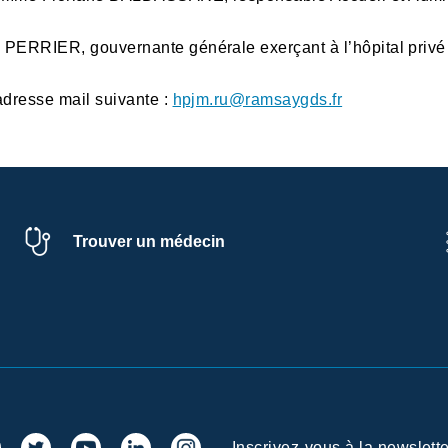
e PERRIER, gouvernante générale exerçant à l’hôpital priv
adresse mail suivante :
hpjm.ru@ramsaygds.fr
Trouver un médecin
Inscrivez-vous à la newslette