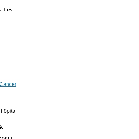
s. Les
 Cancer
hôpital
é.
ssion,