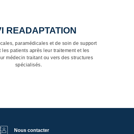
 pour
Des examens complémentaires peuve
évaluer l’étendue de ma maladie et/
Accueil
DÉCIDER DU MEILLEUR
VI READAPTATION
Réunion de concertation pluri
cales, paramédicales et de soin de support
es patients après leur traitement et les
eur médecin traitant ou vers des structures
spécialisés.
Nous contacter