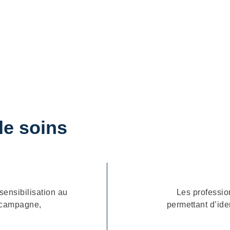
COMPRENDRE AVANT D’AGIR
En
Diagnostic
de soins
 sensibilisation au
Les professio
: campagne,
permettant d’ide