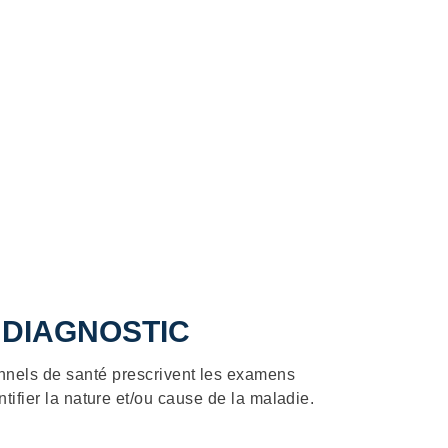
Accueil
COMPRENDRE AVAN
 savoir +
Bilan d’extension : Examen
DIAGNOSTIC
nnels de santé prescrivent les examens
ntifier la nature et/ou cause de la maladie.