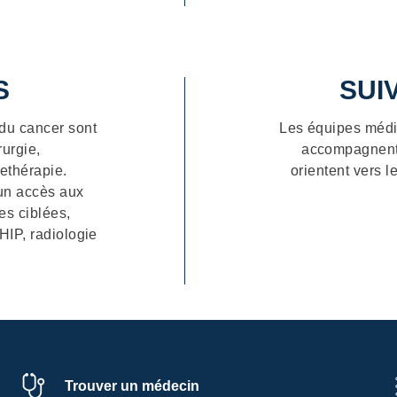
examens biologiques et radiologiques sont prescrits
identifier la nature et/ou la cause de ma maladie
S
SUI
s du cancer sont
Les équipes médi
rurgie,
accompagnent l
iethérapie.
orientent vers l
’un accès aux
es ciblées,
HIP, radiologie
Trouver un médecin