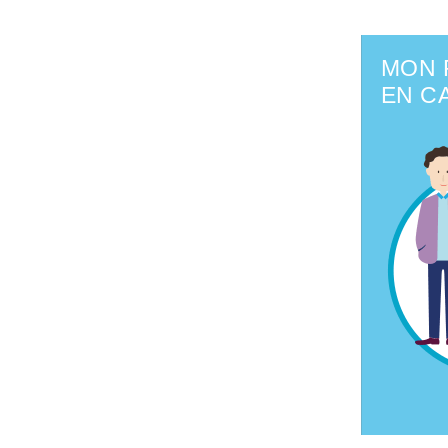
HTML
MON 
EN C