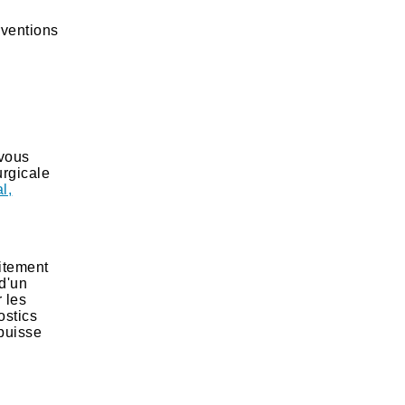
rventions
 vous
urgicale
l,
aitement
d'un
 les
ostics
 puisse