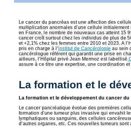
Le cancer du pancréas est une affection des cellule
multiplication anormales d'une cellule initialemen
en France, le nombre de nouveaux cas atteint 15 9
cancer croît surtout chez les individus de plus d
et +2,1% chez les femmes entre 2010 et 2023. A l’H
pris en charge à l’
Institut de Cancérologie
au sein 
cancérologue référent qui garantit une prise en ch
ailleurs, l’Hôpital privé Jean Mermoz est labellisé
C
assure à ce titre une expertise, une coordination e
La formation et le dé
La formation et le développement du cancer d
Le cancer pancréatique évolue des premières cellu
formation d'une tumeur plus invasive qui envahit l
lymphatiques ou sanguins, des cellules cancéreuses
d’autres organes, etc. Ces nouvelles tumeurs sont