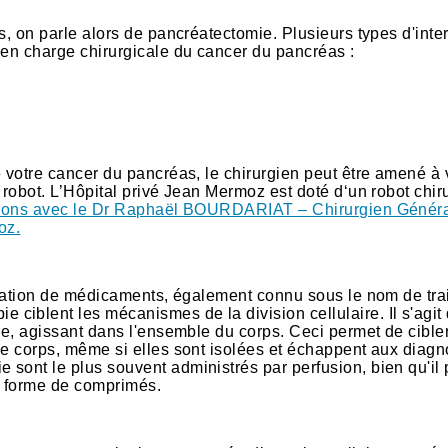
s, on parle alors de pancréatectomie. Plusieurs types d'inte
 en charge chirurgicale du cancer du pancréas :
e votre cancer du pancréas, le chirurgien peut être amené à
 robot. L’Hôpital privé Jean Mermoz est doté d‘un robot chir
tions avec le Dr Raphaël BOURDARIAT – Chirurgien Généra
oz.
lisation de médicaments, également connu sous le nom de tr
iblent les mécanismes de la division cellulaire. Il s'agit 
ue, agissant dans l'ensemble du corps. Ceci permet de cibler
le corps, même si elles sont isolées et échappent aux diagn
sont le plus souvent administrés par perfusion, bien qu'il
us forme de comprimés.