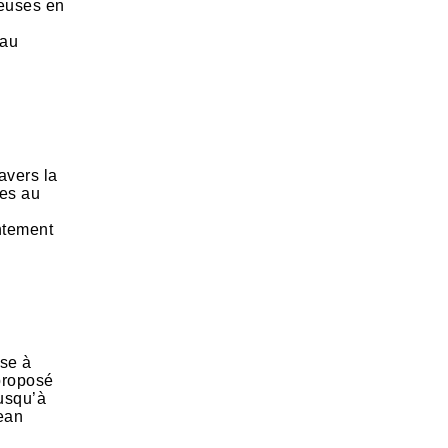
reuses en
 au
avers la
ues au
entement
ise à
 proposé
jusqu’à
Jean