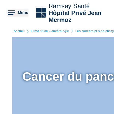
Aller
Ramsay Santé
au
contenu
Hôpital Privé Jean
Menu
principal
Mermoz
Accueil
L'institut de Cancérologie
Les cancers pris en char
Cancer du panc