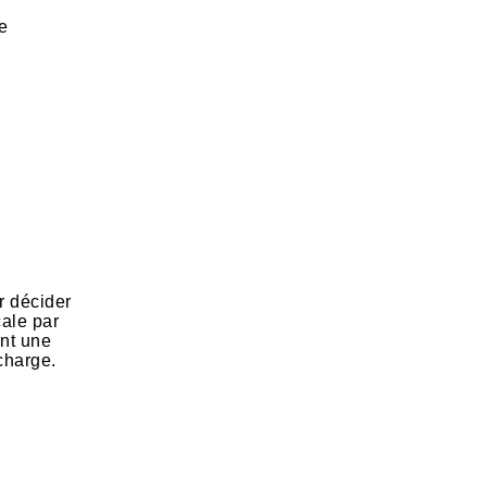
e
r décider
cale par
ent une
charge.