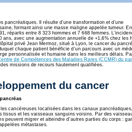
s pancréatiques. Il résulte d'une transformation et d'une
t saine, formant ainsi une masse maligne appelée tumeur. E
91, répartis entre 8 323 hommes et 7 668 femmes. L'inciden
e 50 ans, avec une augmentation annuelle de +1,6% chez le
ôpital privé Jean Mermoz, situé à Lyon, le cancer du pancr
duquel chaque patient bénéficie d’un parcours avec un méd
arge personnalisée et humaine dans les meilleurs délais. Pa
entre de Compétences des Maladies Rares (CCMR) du pa
t des missions de recours hautement qualifiées.
veloppement du cancer
u pancréas
les cancéreuses localisées dans les canaux pancréatiques,
es tissus et les vaisseaux sanguins voisins. Par des vaissea
 peuvent migrer et atteindre d’autres parties du corps : ga
 appelées métastases.