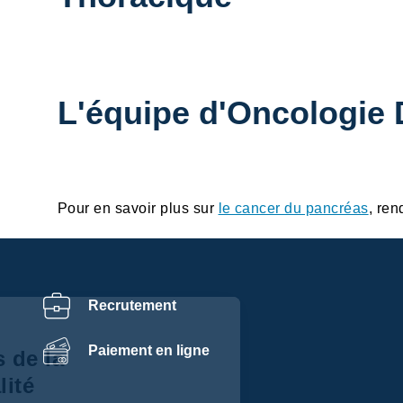
L'équipe d'Oncologie 
Pour en savoir plus sur
le cancer du pancréas
, ren
Recrutement
Centre de
Paiement en ligne
préférences de la
confidentialité