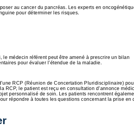
isposer au cancer du pancréas. Les experts en oncogénétiqu
nguine pour déterminer les risques.
, le médecin référent peut être amené à prescrire un bilan
ntaires pour évaluer l’étendue de la maladie.
d’une RCP (Réunion de Concertation Pluridisciplinaire) pou
e la RCP, le patient est reçu en consultation d’annonce médi
rojet personnalisé de soin. Les patients rencontrent égalem
our répondre à toutes les questions concernant la prise en 
er