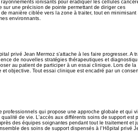
e rayonnements ionisants pour éradiquer les cellules cancé
e sur une précision de pointe permettant de diriger ces
e manière ciblée vers la zone à traiter, tout en minimisant
anes environnants.
ital privé Jean Mermoz s'attache à les faire progresser. A tr
rgence de nouvelles stratégies thérapeutiques et diagnostiq
ser au patient de participer à un essai clinique. Lors de la
ale et objective. Tout essai clinique est encadré par un cons
e professionnels qui propose une approche globale et qui v
 qualité de vie. L’accès aux différents soins de support est
près des équipes soignantes pendant tout le traitement et 
’ensemble des soins de support dispensés à l’Hôpital privé 