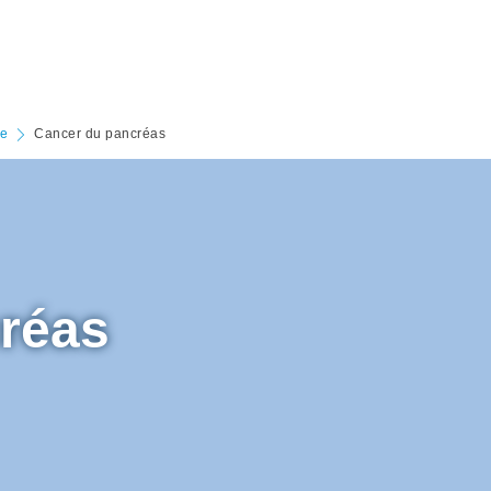
ge
Cancer du pancréas
réas