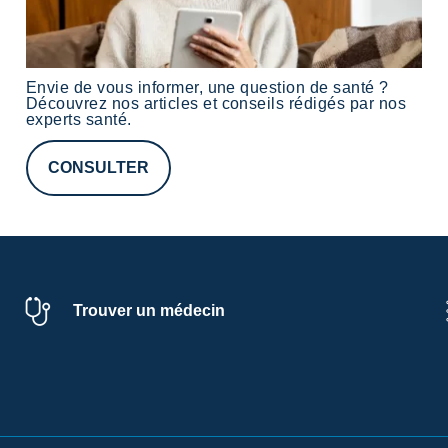
Envie de vous informer, une question de santé ?
Découvrez nos
articles
et conseils rédigés par nos
experts santé
.
CONSULTER
Trouver un médecin