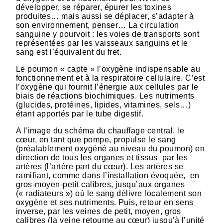
développer, se réparer, épurer les toxines
produites… mais aussi se déplacer, s’adapter à
son environnement, penser… La circulation
sanguine y pourvoit : les voies de transports sont
représentées par les vaisseaux sanguins et le
sang est l’équivalent du fret.
Le poumon « capte » l’oxygène indispensable au
fonctionnement et à la respiratoire cellulaire. C’est
l’oxygène qui fournit l’énergie aux cellules par le
biais de réactions biochimiques. Les nutriments
(glucides, protéines, lipides, vitamines, sels…)
étant apportés par le tube digestif.
A l’image du schéma du chauffage central, le
cœur, en tant que pompe, propulse le sang
(préalablement oxygéné au niveau du poumon) en
direction de tous les organes et tissus par les
artères (l’artère part du cœur). Les artères se
ramifiant, comme dans l’installation évoquée, en
gros-moyen-petit calibres, jusqu’aux organes
(« radiateurs ») où le sang délivre localement son
oxygène et ses nutriments. Puis, retour en sens
inverse, par les veines de petit, moyen, gros
calibres (la veine retourne au cœur) jusqu'à l’unité