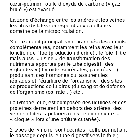
cœur-poumon, où le dioxyde de carbone (« gaz
brulé ») est évacué.
La zone d’échange entre les artères et les veines
les plus distales correspond aux capillaires,
domaine de la microcirculation.
Sur ce circuit principal, sont branchés des circuits
complémentaires, notamment les reins avec leur
fonction de filtre (production d’urine) ; le foie, filtre
mais aussi « usine » de transformation des
nutriments apportés par le tube digestif ; des
« glandes » (thyroïde, surrénales, pancréas…)
produisant des hormones qui assurent les
réglages et l’équilibre de l’organisme ; des sites
de productions cellulaires (du sang et de défense
de l’organisme (os, rate…) etc…
La lymphe, elle, est composée des liquides et des
protéines demeurent en dehors des artères, des
veines et des capillaires (c’est le contenu de la
« cloque » lors d’une brûlure cutanée).
2 types de lymphe sont décrites : celle permettant
le passage depuis le tube digestif vers le foie ;