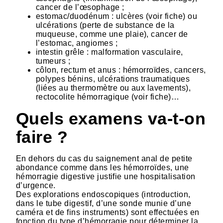
cancer de l’œsophage ;
estomac/duodénum : ulcères (voir fiche) ou
ulcérations (perte de substance de la
muqueuse, comme une plaie), cancer de
l’estomac, angiomes ;
intestin grêle : malformation vasculaire,
tumeurs ;
côlon, rectum et anus : hémorroïdes, cancers,
polypes bénins, ulcérations traumatiques
(liées au thermomètre ou aux lavements),
rectocolite hémorragique (voir fiche)…
Quels examens va-t-on
faire ?
En dehors du cas du saignement anal de petite
abondance comme dans les hémorroïdes, une
hémorragie digestive justifie une hospitalisation
d’urgence.
Des explorations endoscopiques (introduction,
dans le tube digestif, d’une sonde munie d’une
caméra et de fins instruments) sont effectuées en
fonction du type d’hémorragie pour déterminer la