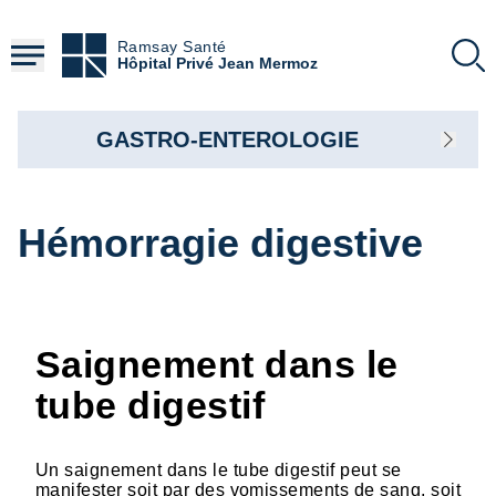
Aller
au
Ramsay Santé
contenu
Hôpital Privé Jean Mermoz
principal
GASTRO-ENTEROLOGIE
Hémorragie digestive
Saignement dans le
tube digestif
Un saignement dans le tube digestif peut se
manifester soit par des vomissements de sang, soit