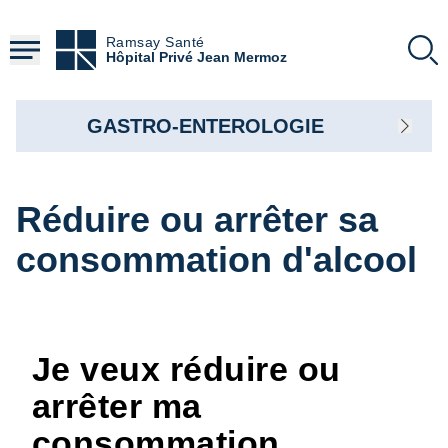
Aller
au
Ramsay Santé
contenu
Hôpital Privé Jean Mermoz
principal
GASTRO-ENTEROLOGIE
Réduire ou arrêter sa
consommation d'alcool
Je veux réduire ou
arrêter ma
consommation