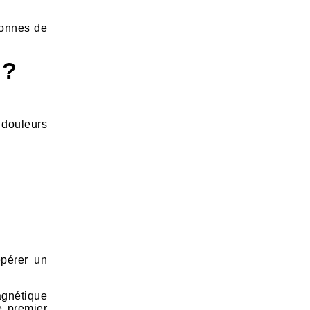
sonnes de
 ?
 douleurs
.
epérer un
agnétique
e premier