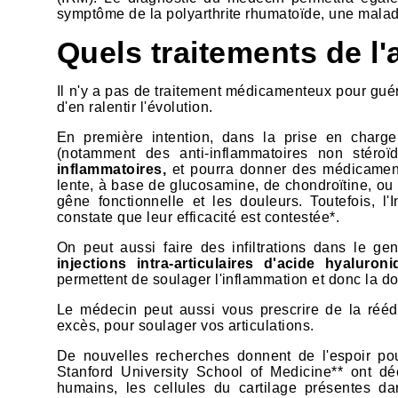
symptôme de la polyarthrite rhumatoïde, une mala
Quels traitements de l
Il n'y a pas de traitement médicamenteux pour gué
d'en ralentir l'évolution.
En première intention, dans la prise en charg
(notamment des anti-inflammatoires non stéro
inflammatoires,
et pourra donner des médicaments
lente, à base de glucosamine, de chondroïtine, ou e
gêne fonctionnelle et les douleurs. Toutefois, l'
constate que leur efficacité est contestée*.
On peut aussi faire des infiltrations dans le geno
injections intra-articulaires d'acide hyaluroni
permettent de soulager l'inflammation et donc la do
Le médecin peut aussi vous prescrire de la réé
excès, pour soulager vos articulations.
De nouvelles recherches donnent de l'espoir p
Stanford University School of Medicine** ont d
humains, les cellules du cartilage présentes d