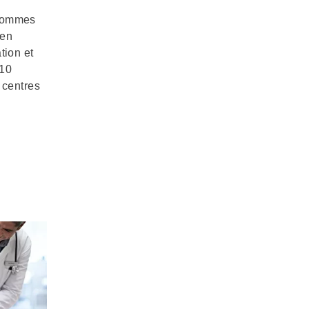
 sommes
 en
tion et
 10
 centres