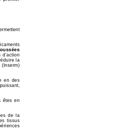
ermettent
dicaments
poussées
 d'action
réduire la
 (Inserm)
te en des
puissant,
s êtes en
ues de la
es tissus
périences