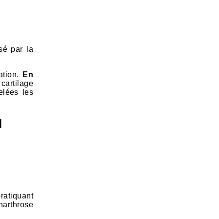
sé par la
ation.
En
 cartilage
elées les
u
atiquant
narthrose