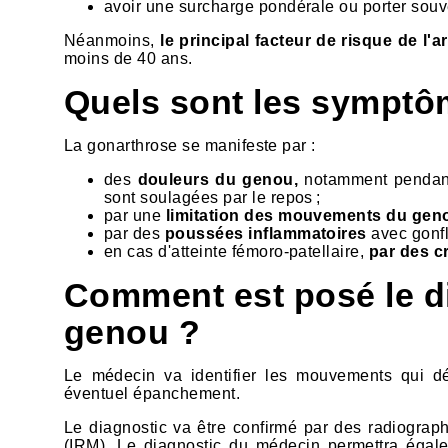
avoir une surcharge pondérale ou porter sou
Néanmoins,
le principal facteur de risque de l'
moins de 40 ans.
Quels sont les symptô
La gonarthrose se manifeste par :
des
douleurs du genou,
notamment pendant
sont soulagées par le repos ;
par une
limitation des mouvements du gen
par des
poussées inflammatoires
avec gonfl
en cas d'atteinte fémoro-patellaire,
par des 
Comment est posé le di
genou ?
Le médecin va identifier les mouvements qui dé
éventuel épanchement.
Le diagnostic va être confirmé par des radiogr
(IRM). Le diagnostic du médecin permettra égale