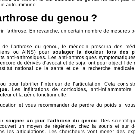
die auto-immune.
'arthrose du genou ?
rir l'arthrose. En revanche, un certain nombre de mesures p
e de l'arthrose du genou, le médecin prescrira des mé
ïdiens ou AINS) pour
soulager la douleur lors des 
 anti-arthrosiques. Les anti-arthrosiques symptomatiques
ncore de dérivés d'avocat et de soja, ont pour objectif de 
Institut national de la santé et de la recherche médicale
u pour lubrifier l'intérieur de l'articulation. Cela consis
que.
Les infiltrations de corticoïdes, anti-inflammatoire 
uleur et la gêne fonctionnelle.
ducation et vous recommander de perdre du poids si vou
our
soigner un jour l'arthrose du genou.
Des scientifiq
écouvert un moyen de régénérer, chez la souris et sur d
ans les articulations. Les chercheurs vont mener des ex