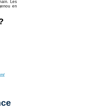
main. Les
genou en
?
tml
nce