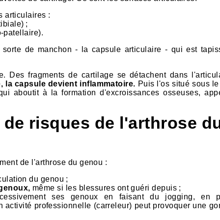
 articulaires :
ibiale) ;
o-patellaire).
sorte de manchon - la capsule articulaire - qui est tapis
. Des fragments de cartilage se détachent dans l'articul
e, la capsule devient inflammatoire.
Puis l'os situé sous le
e qui aboutit à la formation d'excroissances osseuses, app
 de risques de l'arthrose d
ement de l'arthrose du genou :
iculation du genou ;
 genoux,
même si les blessures ont guéri depuis ;
excessivement ses genoux en faisant du jogging, en pr
 activité professionnelle (carreleur) peut provoquer une go