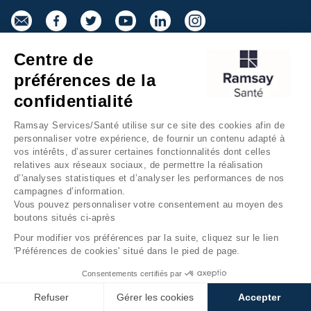
Centre de
Inscrivez-vous à la newsletter
préférences de la
confidentialité
Ramsay Services/Santé utilise sur ce site des cookies afin de
personnaliser votre expérience, de fournir un contenu adapté à
vos intérêts, d’assurer certaines fonctionnalités dont celles
relatives aux réseaux sociaux, de permettre la réalisation
d’'analyses statistiques et d’analyser les performances de nos
campagnes d’information.
Groupe Ramsay Santé
Mentions légales
Vous pouvez personnaliser votre consentement au moyen des
boutons situés ci-après
Gestion des cookies
Données personnelles
Pour modifier vos préférences par la suite, cliquez sur le lien
Accessibilité Numérique
Presse
'Préférences de cookies' situé dans le pied de page.
Fondation Ramsay Santé
Plan du site
Consentements certifiés par
Refuser
Gérer les cookies
Accepter