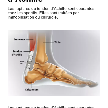
Les ruptures du tendon d’Achille sont courantes
chez les sportifs. Elles sont traitées par
immobilisation ou chirurgie.
HTML
Les ruptures du tendon d’Achille sont courantes