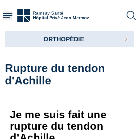
Aller
au
Ramsay Santé
contenu
Hôpital Privé Jean Mermoz
principal
ORTHOPÉDIE
Rupture du tendon
d'Achille
Je me suis fait une
rupture du tendon
d’Achille