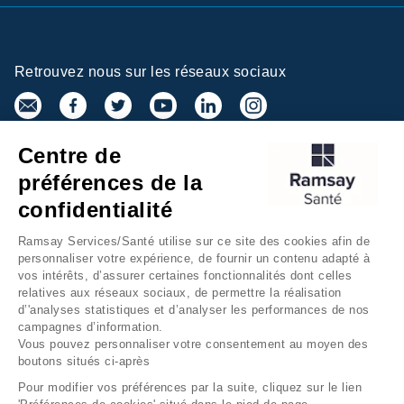
Retrouvez nous sur les réseaux sociaux
Centre de
Inscrivez-vous à la newsletter
préférences de la
confidentialité
Ramsay Services/Santé utilise sur ce site des cookies afin de
personnaliser votre expérience, de fournir un contenu adapté à
vos intérêts, d’assurer certaines fonctionnalités dont celles
relatives aux réseaux sociaux, de permettre la réalisation
d’'analyses statistiques et d’analyser les performances de nos
campagnes d’information.
Groupe Ramsay Santé
Mentions légales
Vous pouvez personnaliser votre consentement au moyen des
boutons situés ci-après
Gestion des cookies
Données personnelles
Pour modifier vos préférences par la suite, cliquez sur le lien
Accessibilité Numérique
Presse