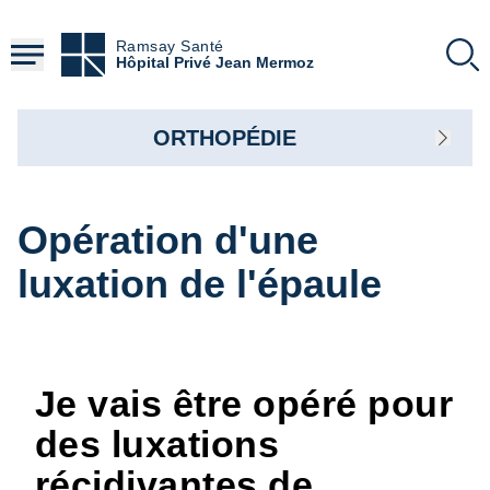
Aller
au
Ramsay Santé
contenu
Hôpital Privé Jean Mermoz
principal
ORTHOPÉDIE
Opération d'une
luxation de l'épaule
Je vais être opéré pour
des luxations
récidivantes de